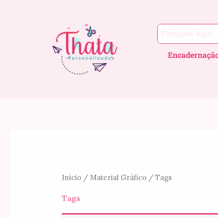
Ir
para
o
conteúdo
Encadernaçã
Início
/
Material Gráfico
/ Tags
Tags