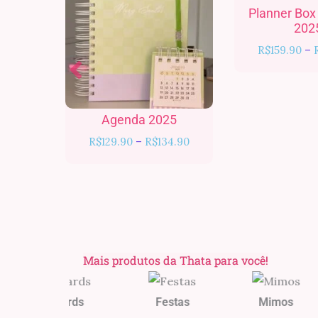
R$129.90
Planner Box
através
202
R$134.90
R$
159.90
–
Agenda 2025
R$
129.90
–
R$
134.90
Mais produtos da Thata para você!
Cards
Festas
Mimos