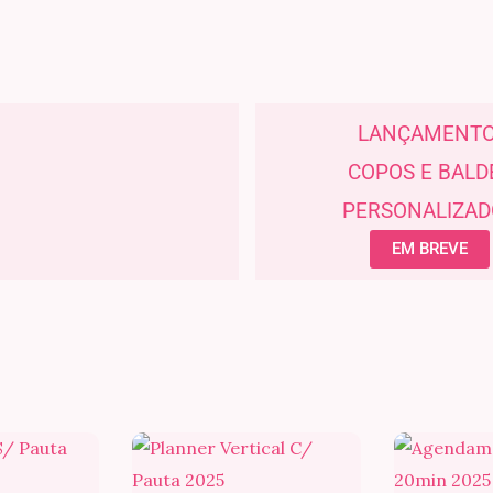
LANÇAMENTO
COPOS E BALD
PERSONALIZAD
EM BREVE
Faixa
Faixa
de
de
preço:
preço: