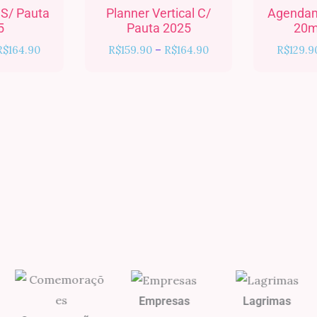
R$159.90
R$159.90
 S/ Pauta
Planner Vertical C/
Agendam
através
através
5
Pauta 2025
20m
R$164.90
R$164.90
R$
164.90
R$
159.90
–
R$
164.90
R$
129.9
Empresas
Lagrimas