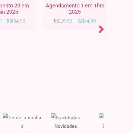
R$129.90
R$129.90
ento 20 em
Agendamento 1 em 1hrs
Agen
através
através
in 2025
2025
R$134.90
R$134.90
0
–
R$
134.90
R$
129.90
–
R$
134.90
R$
1
Novidades
Cards
Festa