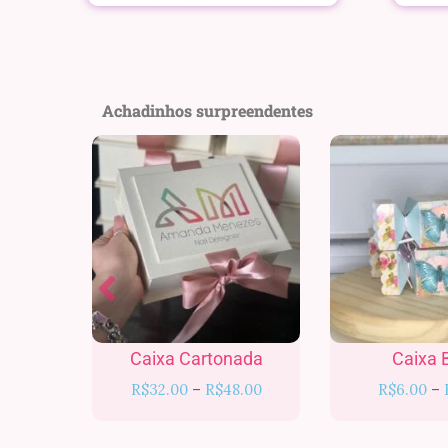
Achadinhos surpreendentes
Faixa
de
preço:
R$32.00
através
R$48.00
Caixa Cartonada
Caixa 
R$
32.00
–
R$
48.00
R$
6.00
–