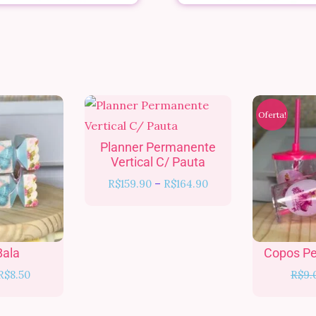
Faixa
Faixa
de
de
Oferta!
preço:
preço:
R$6.00
R$159.90
Planner Permanente
através
através
Vertical C/ Pauta
R$8.50
R$164.90
R$
159.90
–
R$
164.90
Bala
Copos Pe
R$
8.50
R$
9.