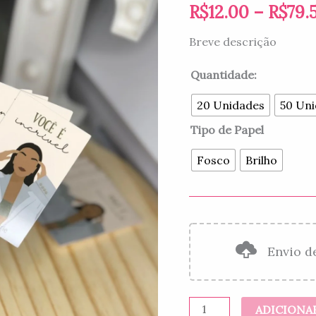
R$
12.00
–
R$
79.
Breve descrição
Quantidade:
20 Unidades
50 Un
Tipo de Papel
Fosco
Brilho
Envio d
ADICIONA