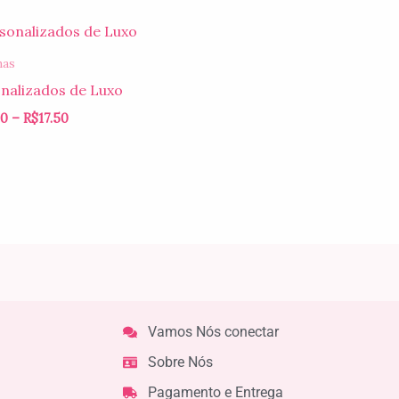
Faixa
de
preço:
has
R$15.00
nalizados de Luxo
através
R$17.50
00
–
R$
17.50
Vamos Nós conectar
Sobre Nós
Pagamento e Entrega