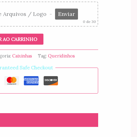
e Arquivos / Logo
-
Enviar
0
de 30
R AO CARRINHO
goria:
Caixinhas
Tag:
Queridinhos
ranteed Safe Checkout