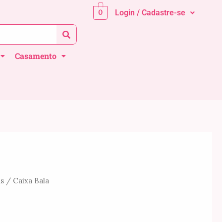
0
Login / Cadastre-se
Casamento
as
/ Caixa Bala
Faixa
de