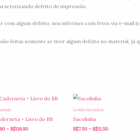
aracterizando defeito de impressão.
er com algum defeito, nos informes com fotos via e-mail 
feitas somente se tiver algum defeito no material, já q
Faixa
Faixa
de
de
preço:
preço:
nidade
Lembrancinhas
R$109.90
R$7.50
aderneta + Livro do BB
Sacolinha
através
através
R$116.90
R$11.50
.90
–
R$
116.90
R$
7.50
–
R$
11.50