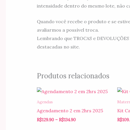
intensidade dentro do mesmo lote, não c
Quando você recebe o produto e se estiv
avaliarmos a possível troca.
Lembrando que TROCAS e DEVOLUÇÕES são 
destacadas no site.
Produtos relacionados
Faixa
de
preço:
Agendas
Mater
R$129.90
Agendamento 2 em 2hrs 2025
Kit C
através
R$134.90
R$
129.90
–
R$
134.90
R$
109