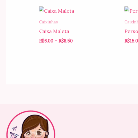
Faixa
de
preço:
Caixinhas
Caixin
R$6.00
Caixa Maleta
Perso
através
R$8.50
R$
6.00
–
R$
8.50
R$
15.