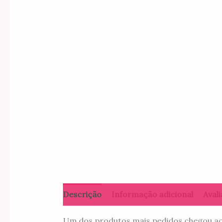
Descrição
Informação adicional
Avali
Um dos produtos mais pedidos chegou aqui