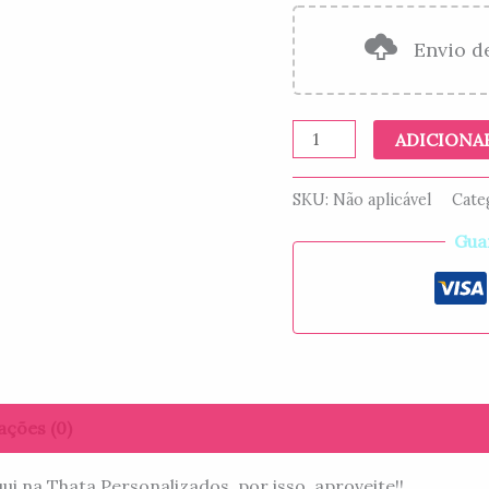
Envio d
ADICIONA
SKU:
Não aplicável
Cate
Gua
ações (0)
 na Thata Personalizados, por isso, aproveite!!