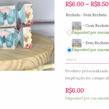
R$
6.00
–
R$
8.50
Recheio
: Sem Recheio
-
Com Rechei
Disponível por encom
-
Sem Recheio
Disponível por encom
LIMPAR
Produto personalizado 
inspiração no campo ab
R$
6.00
Disponível por encomend