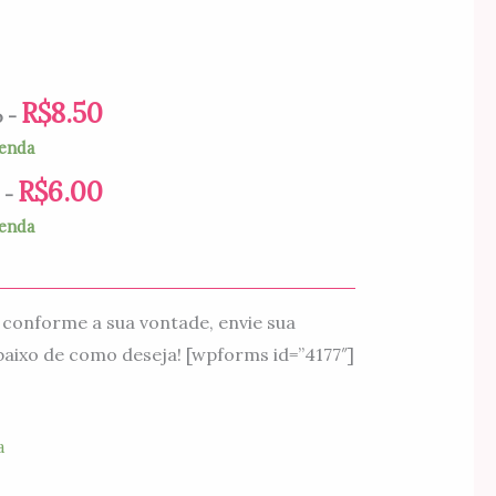
preço:
R$6.00
através
R$
8.50
o
-
enda
R$8.50
R$
6.00
-
enda
conforme a sua vontade, envie sua
aixo de como deseja! [wpforms id=”4177″]
a