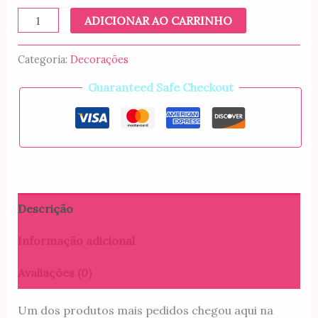
Lata
ADICIONAR AO CARRINHO
Personalizada
quantidade
Categoria:
Decorações
Guaranteed Safe Checkout
Descrição
Informação adicional
Avaliações (0)
Um dos produtos mais pedidos chegou aqui na