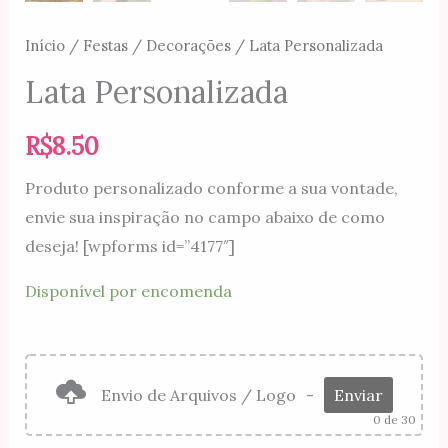
Início
/
Festas
/
Decorações
/ Lata Personalizada
Lata Personalizada
R$
8.50
Produto personalizado conforme a sua vontade,
envie sua inspiração no campo abaixo de como
deseja! [wpforms id=”4177″]
Disponível por encomenda
Envio de Arquivos / Logo
-
Enviar
0
de 30