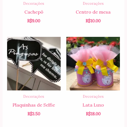
Decorações
Decorações
Cachepô
Centro de mesa
R$
9.00
R$
10.00
Decorações
Decorações
Plaquinhas de Selfie
Lata Luxo
R$
3.50
R$
18.00