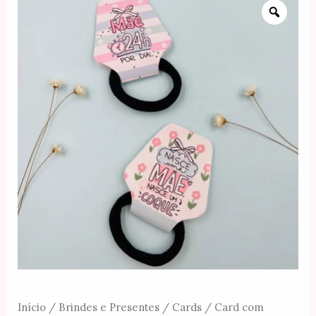
m
t
Início
/
Brindes e Presentes
/
Cards
/ Card com