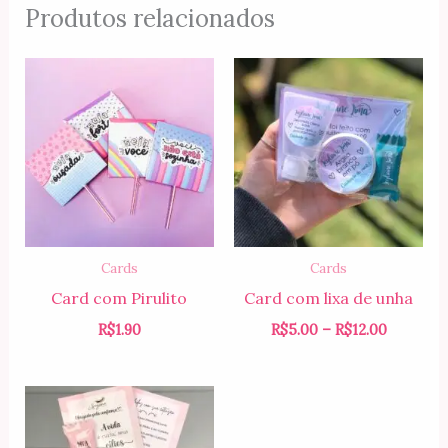
Produtos relacionados
Faixa
de
preço:
R$5.00
através
R$12.00
Cards
Cards
Card com Pirulito
Card com lixa de unha
R$
1.90
R$
5.00
–
R$
12.00
Faixa
de
preço:
R$190.00