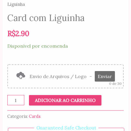
Liguinha
Card com Liguinha
R$
2.90
Disponível por encomenda
Envio de Arquivos / Logo
-
Enviar
0
de 30
Card
ADICIONAR AO CARRINHO
com
Liguinha
Categoria:
Cards
quantidade
Guaranteed Safe Checkout