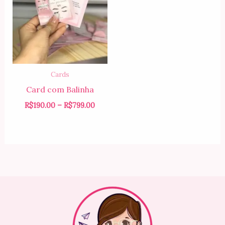
através
R$799.00
Cards
Card com Balinha
R$
190.00
–
R$
799.00