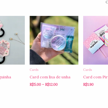
Faixa
de
preço:
R$5.00
através
R$12.00
Cards
Cards
guinha
Card com lixa de unha
Card com Pir
R$
5.00
–
R$
12.00
R$
1.90