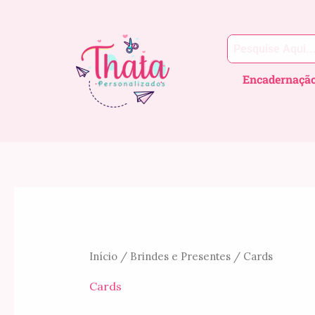
Ir
para
o
conteúdo
Encadernaçã
Início
/
Brindes e Presentes
/ Cards
Cards