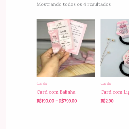
Mostrando todos os 4 resultados
Faixa
de
preço:
R$190.00
através
R$799.00
Cards
Cards
Card com Balinha
Card com Li
R$
190.00
–
R$
799.00
R$
2.90