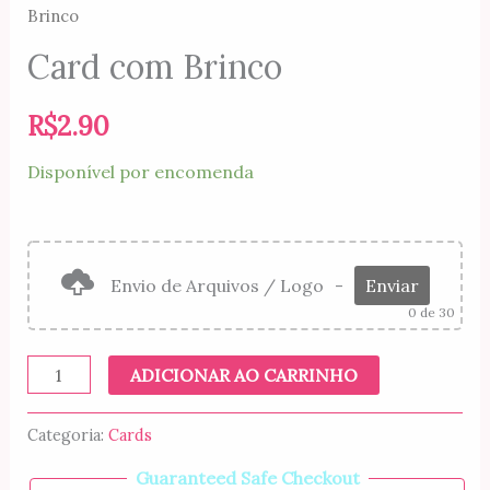
Brinco
Card com Brinco
R$
2.90
Disponível por encomenda
Envio de Arquivos / Logo
-
Enviar
0
de 30
Card
ADICIONAR AO CARRINHO
com
Brinco
Categoria:
Cards
quantidade
Guaranteed Safe Checkout