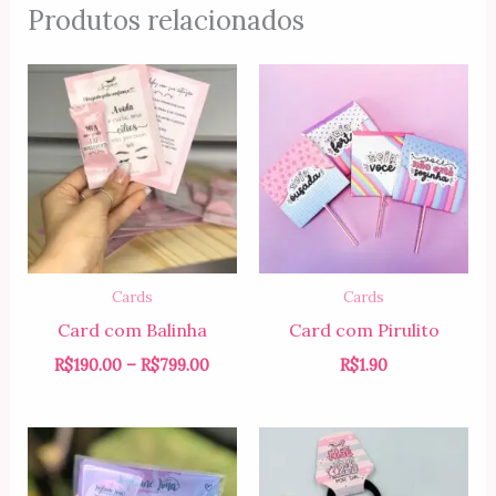
Produtos relacionados
Faixa
de
preço:
R$190.00
através
R$799.00
Cards
Cards
Card com Balinha
Card com Pirulito
R$
190.00
–
R$
799.00
R$
1.90
Faixa
de
preço:
R$5.00