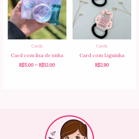
através
R$12.00
Cards
Cards
Card com lixa de unha
Card com Liguinha
R$
5.00
–
R$
12.00
R$
2.90