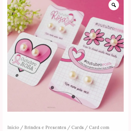
m
t
Início
/
Brindes e Presentes
/
Cards
/ Card com