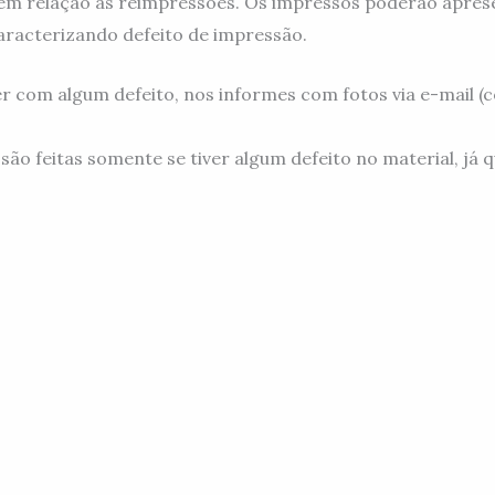
m relação às reimpressões. Os impressos poderão aprese
aracterizando defeito de impressão.
er com algum defeito, nos informes com fotos via e-mail 
feitas somente se tiver algum defeito no material, já q