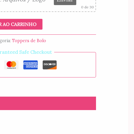
0
de 30
R AO CARRINHO
goria:
Toppers de Bolo
ranteed Safe Checkout