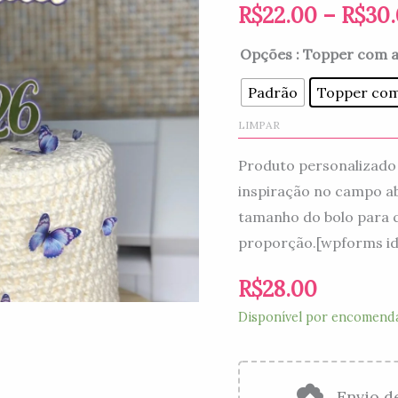
quantidade
R$
22.00
–
R$
30
Opções
: Topper com a
Padrão
Topper com 
LIMPAR
Produto personalizado 
inspiração no campo a
tamanho do bolo para 
proporção.[wpforms id
R$
28.00
Disponível por encomend
Envio d