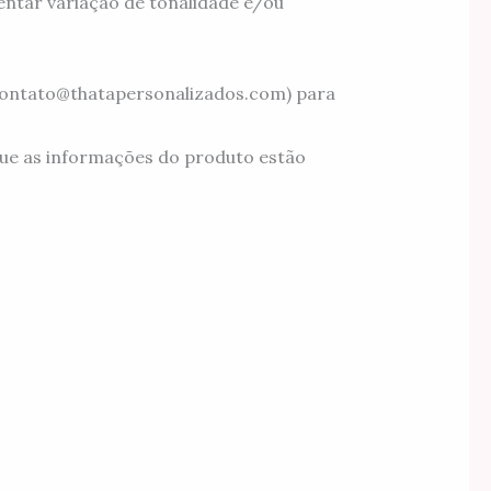
ntar variação de tonalidade e/ou
(contato@thatapersonalizados.com) para
ue as informações do produto estão