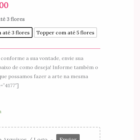
preço:
.00
R$22.00
té 3 flores
através
até 3 flores
Topper com até 5 flores
R$30.00
conforme a sua vontade, envie sua
baixo de como deseja! Informe também o
que possamos fazer a arte na mesma
=”4177″]
a
e Arquivos / Logo
-
Enviar