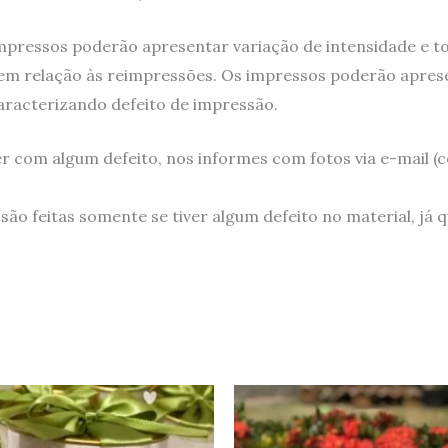
mpressos poderão apresentar variação de intensidade e to
m relação às reimpressões. Os impressos poderão aprese
aracterizando defeito de impressão.
er com algum defeito, nos informes com fotos via e-mail 
feitas somente se tiver algum defeito no material, já q
Faixa
de
preço:
R$7.50