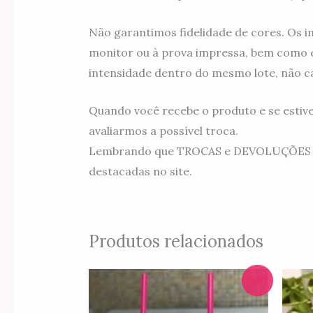
Não garantimos fidelidade de cores. Os i
monitor ou à prova impressa, bem como e
intensidade dentro do mesmo lote, não c
Quando você recebe o produto e se estiv
avaliarmos a possível troca.
Lembrando que TROCAS e DEVOLUÇÕES são 
destacadas no site.
Produtos relacionados
O
O
Sale!
preço
preço
original
atual
era:
é: