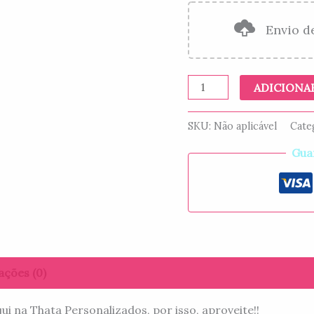
Envio d
ADICIONA
SKU:
Não aplicável
Cate
Gua
ações (0)
 na Thata Personalizados, por isso, aproveite!!