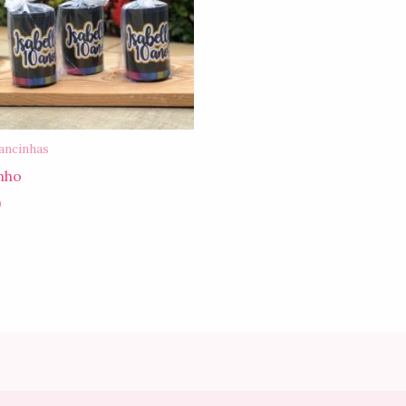
ancinhas
nho
0