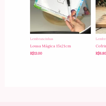
Lembrancinhas
Lembr
Lousa Mágica 15x21cm
Cofri
R$
13.00
R$
6.8