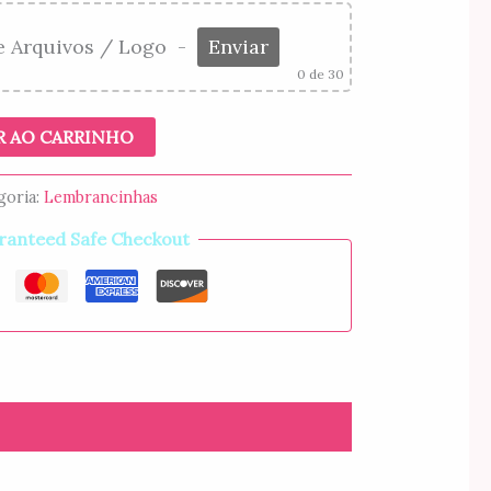
e Arquivos / Logo
-
Enviar
0
de 30
R AO CARRINHO
goria:
Lembrancinhas
ranteed Safe Checkout