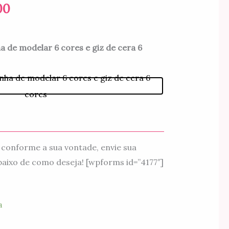
preço:
00
R$10.00
a de modelar 6 cores e giz de cera 6
através
R$14.00
nha de modelar 6 cores e giz de cera 6
cores
conforme a sua vontade, envie sua
aixo de como deseja! [wpforms id=”4177″]
a