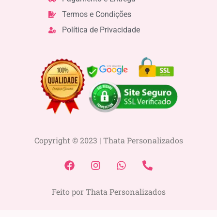
Termos e Condições
Política de Privacidade
Copyright © 2023 | Thata Personalizados
F
I
W
P
a
n
h
h
c
s
a
o
Feito por Thata Personalizados
e
t
t
n
b
a
s
e
o
g
a
-