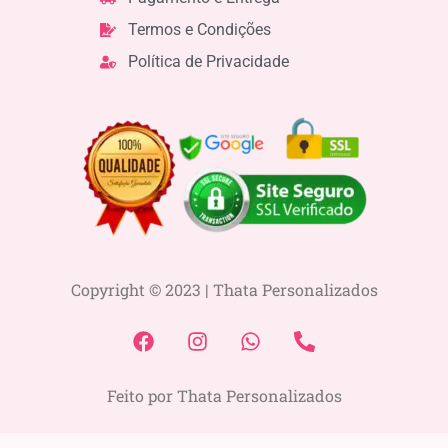
Termos e Condições
Política de Privacidade
Copyright © 2023 | Thata Personalizados
F
I
W
P
a
n
h
h
c
s
a
o
Feito por Thata Personalizados
e
t
t
n
b
a
s
e
o
g
a
-