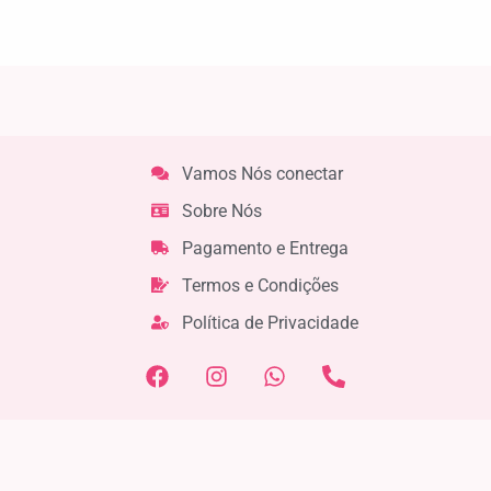
Vamos Nós conectar
Sobre Nós
Pagamento e Entrega
Termos e Condições
Política de Privacidade
F
I
W
P
a
n
h
h
c
s
a
o
e
t
t
n
b
a
s
e
o
g
a
-