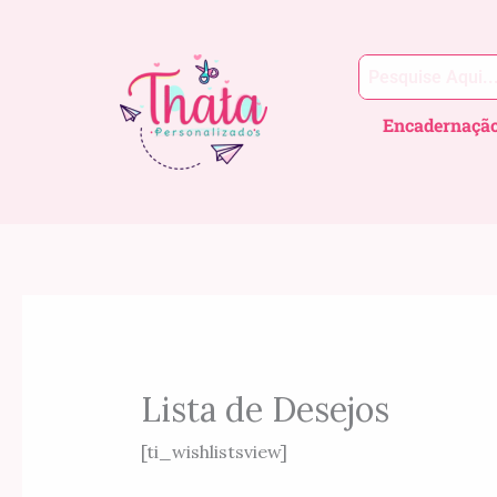
Ir
para
o
conteúdo
Encadernaçã
Lista de Desejos
[ti_wishlistsview]